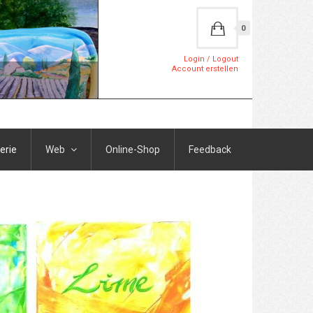
0
Login / Logout
Account erstellen
erie
Web
Online-Shop
Feedback