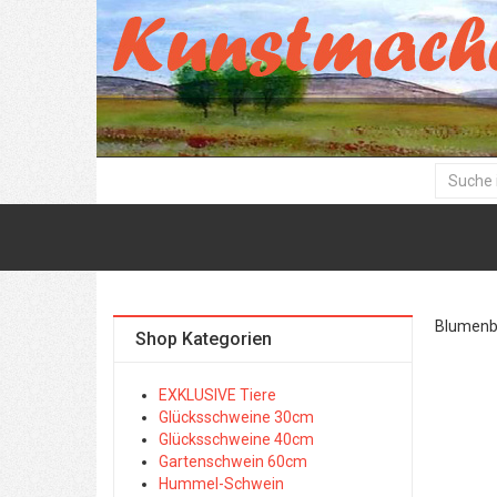
Blumenbil
Shop Kategorien
EXKLUSIVE Tiere
Glücksschweine 30cm
Glücksschweine 40cm
Gartenschwein 60cm
Hummel-Schwein