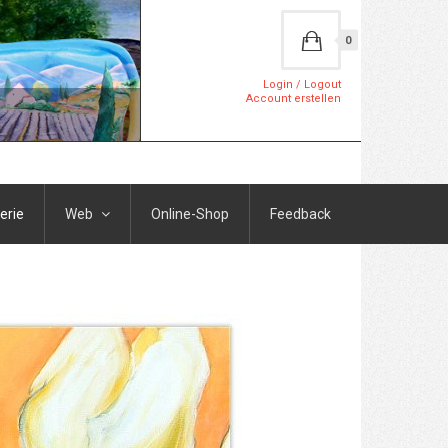
0
Login / Logout
Account erstellen
erie
Web
Online-Shop
Feedback