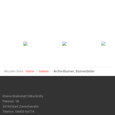
Aktuelle Seite:
Home
Galerie
Archiv-Blumen, Blumenbilder
Kleine Werkstatt Silke Bölts
Peterstr. 18
26160 Bad Zwischenahn
Telefon: 04403-64774