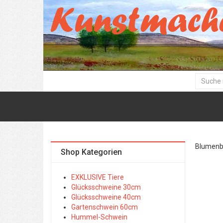
Blumenbil
Shop Kategorien
EXKLUSIVE Tiere
Glücksschweine 30cm
Glücksschweine 40cm
Gartenschwein 60cm
Hummel-Schwein