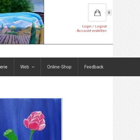
0
Login / Logout
Account erstellen
erie
Web
Online-Shop
Feedback