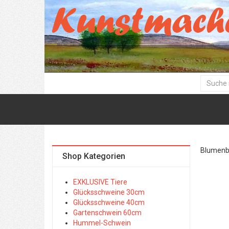
Blumenbil
Shop Kategorien
EXKLUSIVE Tiere
Glücksschweine 30cm
Glücksschweine 40cm
Gartenschwein 60cm
Hummel-Schwein