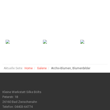
Aktuelle Seite:
Home
Galerie
Archiv-Blumen, Blumenbilder
Kleine Werkstatt Silke Bölts
Peterstr. 18
26160 Bad Zwischenahn
Telefon: 04403-64774