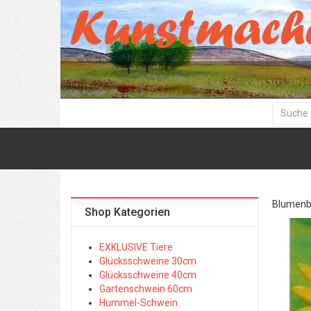
Blumenbil
Shop Kategorien
EXKLUSIVE Tiere
Glücksschweine 30cm
Glücksschweine 40cm
Gartenschwein 60cm
Hummel-Schwein