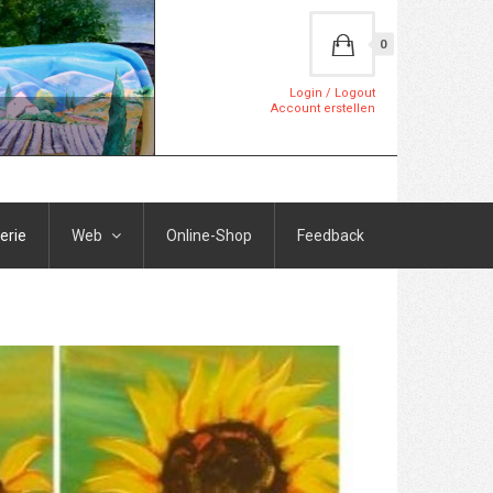
0
Login / Logout
Account erstellen
erie
Web
Online-Shop
Feedback