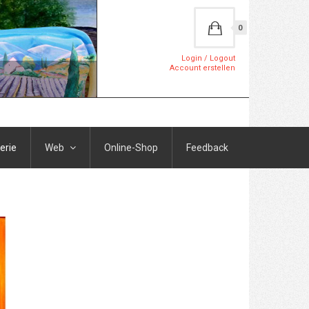
0
Login / Logout
Account erstellen
erie
Web
Online-Shop
Feedback