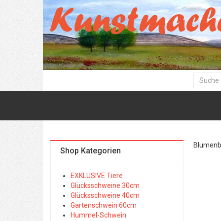
Blumenbil
Shop Kategorien
EXKLUSIVE Tiere
Glücksschweine 30cm
Glücksschweine 40cm
Gartenschwein 60cm
Hummel-Schwein