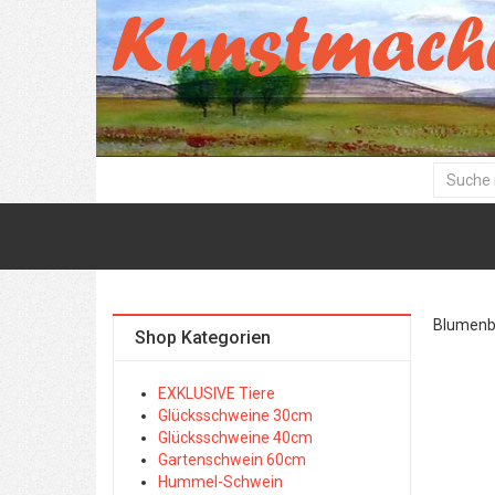
Blumenbil
Shop Kategorien
EXKLUSIVE Tiere
Glücksschweine 30cm
Glücksschweine 40cm
Gartenschwein 60cm
Hummel-Schwein