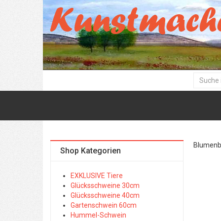
Blumenbil
Shop Kategorien
EXKLUSIVE Tiere
Glücksschweine 30cm
Glücksschweine 40cm
Gartenschwein 60cm
Hummel-Schwein