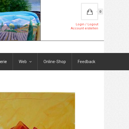
0
Login / Logout
Account erstellen
erie
Web
Online-Shop
Feedback