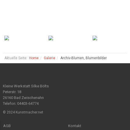
Aktuelle Seite:
Home
Galerie
Archiv-Blumen, Blumenbilder
Kleine Werkstatt Silke Bölts
Peterstr. 18
26160 Bad Zwischenahn
Telefon: 04403-64774
© 2024 Kunstmacher.net
AGB
Kontakt