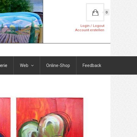
0
Login / Logout
Account erstellen
erie
Web
Online-Shop
Feedback