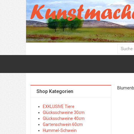
Blumenbil
Shop Kategorien
EXKLUSIVE Tiere
Glücksschweine 30cm
Glücksschweine 40cm
Gartenschwein 60cm
Hummel-Schwein