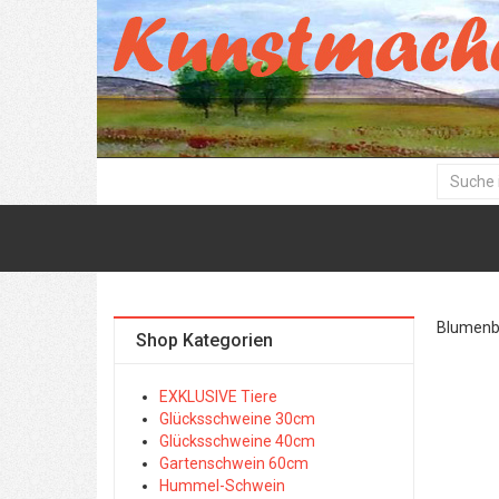
Blumenbil
Shop Kategorien
EXKLUSIVE Tiere
Glücksschweine 30cm
Glücksschweine 40cm
Gartenschwein 60cm
Hummel-Schwein