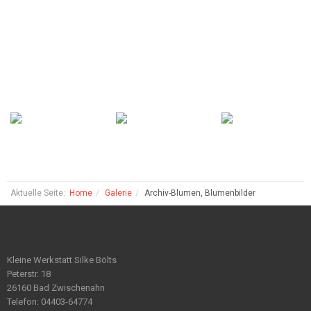
Aktuelle Seite:
Home
Galerie
Archiv-Blumen, Blumenbilder
Kleine Werkstatt Silke Bölts
Peterstr. 18
26160 Bad Zwischenahn
Telefon: 04403-64774