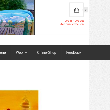
0
Login / Logout
Account erstellen
erie
Web
Online-Shop
Feedback