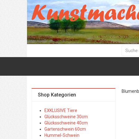
Blumenbil
Shop Kategorien
EXKLUSIVE Tiere
Glücksschweine 30cm
Glücksschweine 40cm
Gartenschwein 60cm
Hummel-Schwein