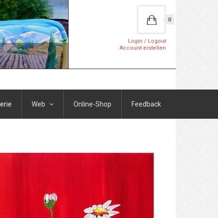
0
Login / Logout
Account erstellen
erie
Web
Online-Shop
Feedback