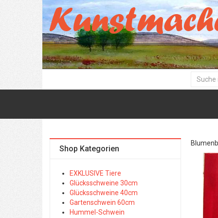
Blumenbil
Shop Kategorien
EXKLUSIVE Tiere
Glücksschweine 30cm
Glücksschweine 40cm
Gartenschwein 60cm
Hummel-Schwein