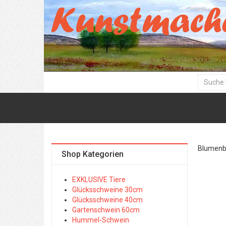
Blumenbil
Shop Kategorien
EXKLUSIVE Tiere
Glücksschweine 30cm
Glücksschweine 40cm
Gartenschwein 60cm
Hummel-Schwein