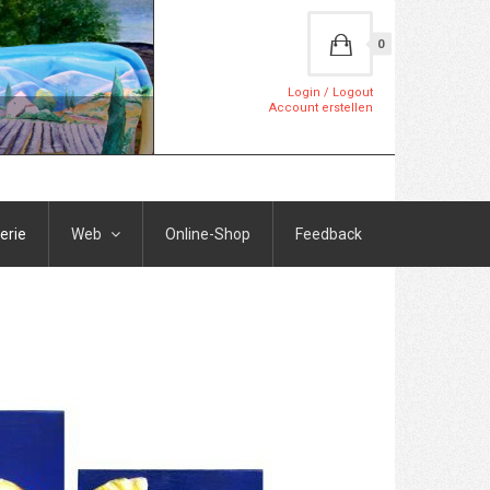
0
Login / Logout
Account erstellen
erie
Web
Online-Shop
Feedback