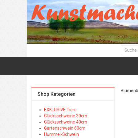
Blumenbil
Shop Kategorien
EXKLUSIVE Tiere
Glücksschweine 30cm
Glücksschweine 40cm
Gartenschwein 60cm
Hummel-Schwein