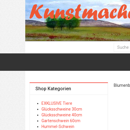
Blumenbil
Shop Kategorien
EXKLUSIVE Tiere
Glücksschweine 30cm
Glücksschweine 40cm
Gartenschwein 60cm
Hummel-Schwein