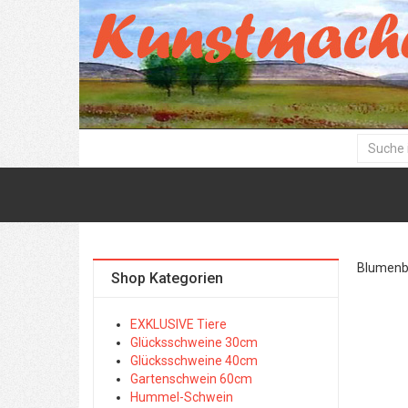
Blumenbil
Shop Kategorien
EXKLUSIVE Tiere
Glücksschweine 30cm
Glücksschweine 40cm
Gartenschwein 60cm
Hummel-Schwein