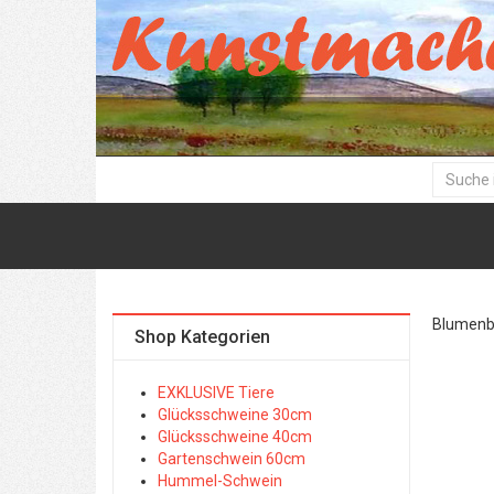
Blumenbil
Shop Kategorien
EXKLUSIVE Tiere
Glücksschweine 30cm
Glücksschweine 40cm
Gartenschwein 60cm
Hummel-Schwein