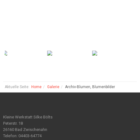
Aktuelle Seite:
Home
Galerie
Archiv-Blumen, Blumenbilder
Kleine Werkstatt Silke Bölts
Peterstr. 18
26160 Bad Zwischenahn
Telefon: 04403-64774