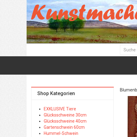
Blumenbil
Shop Kategorien
EXKLUSIVE Tiere
Glücksschweine 30cm
Glücksschweine 40cm
Gartenschwein 60cm
Hummel-Schwein