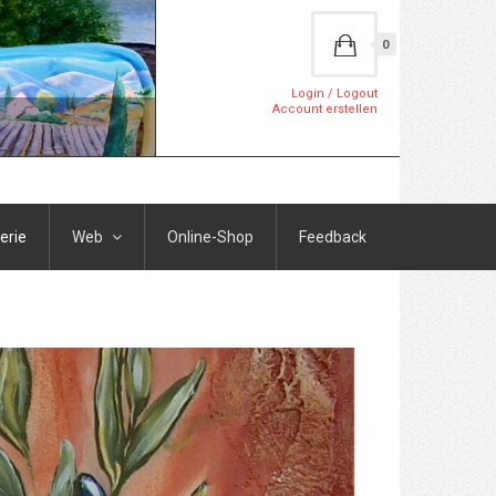
0
Login / Logout
Account erstellen
erie
Web
Online-Shop
Feedback