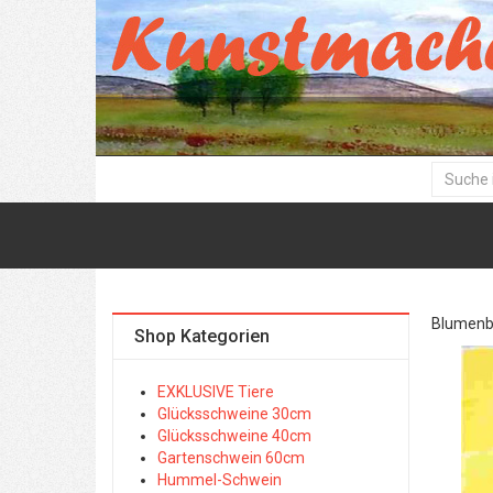
Blumenbil
Shop Kategorien
EXKLUSIVE Tiere
Glücksschweine 30cm
Glücksschweine 40cm
Gartenschwein 60cm
Hummel-Schwein