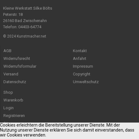
Kleine Werkstatt Silke Bölts
Peterstr. 18
26160 Bad Zwischenahn
Telefon: 04403-64774
© 2024 Kunstmacher.net
AGB
Kontakt
Widerrufsrecht
Anfahrt
Widerrufsformular
Impressum
Versand
Copyright
Datenschutz
Umweltschutz
Shop
Warenkorb
Login
Registrieren
Sitemap
Cookies erleichtern die Bereitstellung unserer Dienste. Mit der
Nutzung unserer Dienste erklären Sie sich damit einverstanden, dass
wir Cookies verwenden.