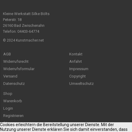
Kleine Werkstatt Silke Bölts
Peterstr. 18
26160 Bad Zwischenahn
Telefon: 04403-64774
© 2024 Kunstmacher.net
AGB
Kontakt
Widerrufsrecht
Anfahrt
Widerrufsformular
Impressum
Versand
Copyright
Datenschutz
Umweltschutz
Shop
Warenkorb
Login
Registrieren
Sitemap
Cookies erleichtern die Bereitstellung unserer Dienste. Mit der
Nutzung unserer Dienste erklären Sie sich damit einverstanden, dass