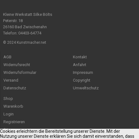
Kleine Werkstatt Silke Bölts
Peterstr. 18
26160 Bad Zwischenahn
Telefon: 04403-64774
© 2024 Kunstmacher.net
AGB
Kontakt
Widerrufsrecht
Anfahrt
Widerrufsformular
Impressum
Versand
Copyright
Datenschutz
Umweltschutz
Shop
Warenkorb
Login
Registrieren
Sitemap
Cookies erleichtern die Bereitstellung unserer Dienste. Mit der
Nutzung unserer Dienste erklären Sie sich damit einverstanden, dass