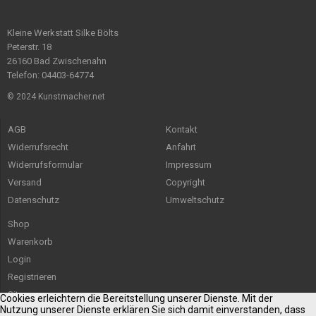
Kleine Werkstatt Silke Bölts
Peterstr. 18
26160 Bad Zwischenahn
Telefon: 04403-64774
© 2024 Kunstmacher.net
AGB
Kontakt
Widerrufsrecht
Anfahrt
Widerrufsformular
Impressum
Versand
Copyright
Datenschutz
Umweltschutz
Shop
Warenkorb
Login
Registrieren
Sitemap
Cookies erleichtern die Bereitstellung unserer Dienste. Mit der
Nutzung unserer Dienste erklären Sie sich damit einverstanden, dass