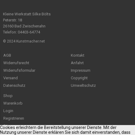
Kleine Werkstatt Silke Bölts
Peterstr. 18
26160 Bad Zwischenahn
Telefon: 04403-64774
© 2024 Kunstmacher.net
AGB
Kontakt
Widerrufsrecht
Anfahrt
Widerrufsformular
Impressum
Versand
Copyright
Datenschutz
Umweltschutz
Shop
Warenkorb
Login
Registrieren
Sitemap
Cookies erleichtern die Bereitstellung unserer Dienste. Mit der
Nutzung unserer Dienste erklären Sie sich damit einverstanden, dass