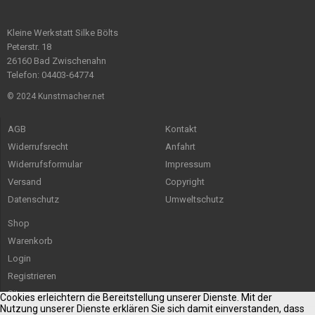
Kleine Werkstatt Silke Bölts
Peterstr. 18
26160 Bad Zwischenahn
Telefon: 04403-64774
© 2024 Kunstmacher.net
AGB
Kontakt
Widerrufsrecht
Anfahrt
Widerrufsformular
Impressum
Versand
Copyright
Datenschutz
Umweltschutz
Shop
Warenkorb
Login
Registrieren
Sitemap
Cookies erleichtern die Bereitstellung unserer Dienste. Mit der
Nutzung unserer Dienste erklären Sie sich damit einverstanden, dass