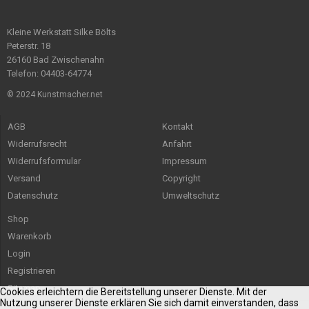
Kleine Werkstatt Silke Bölts
Peterstr. 18
26160 Bad Zwischenahn
Telefon: 04403-64774
© 2024 Kunstmacher.net
AGB
Kontakt
Widerrufsrecht
Anfahrt
Widerrufsformular
Impressum
Versand
Copyright
Datenschutz
Umweltschutz
Shop
Warenkorb
Login
Registrieren
Sitemap
Cookies erleichtern die Bereitstellung unserer Dienste. Mit der
Nutzung unserer Dienste erklären Sie sich damit einverstanden, dass