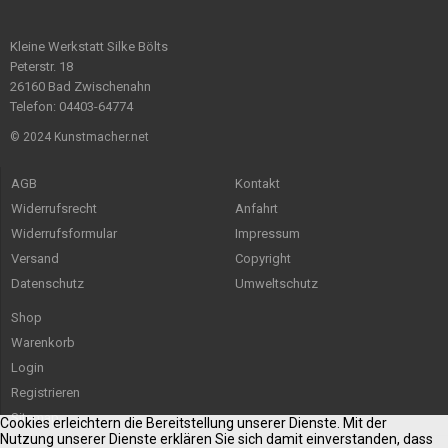
Kleine Werkstatt Silke Bölts
Peterstr. 18
26160 Bad Zwischenahn
Telefon: 04403-64774
© 2024 Kunstmacher.net
AGB
Kontakt
Widerrufsrecht
Anfahrt
Widerrufsformular
Impressum
Versand
Copyright
Datenschutz
Umweltschutz
Shop
Warenkorb
Login
Registrieren
Sitemap
Cookies erleichtern die Bereitstellung unserer Dienste. Mit der
Nutzung unserer Dienste erklären Sie sich damit einverstanden, dass