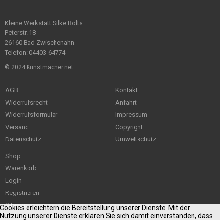
Kleine Werkstatt Silke Bölts
Peterstr. 18
26160 Bad Zwischenahn
Telefon: 04403-64774
© 2024 Kunstmacher.net
AGB
Kontakt
Widerrufsrecht
Anfahrt
Widerrufsformular
Impressum
Versand
Copyright
Datenschutz
Umweltschutz
Shop
Warenkorb
Login
Registrieren
Sitemap
Cookies erleichtern die Bereitstellung unserer Dienste. Mit der
Nutzung unserer Dienste erklären Sie sich damit einverstanden, dass