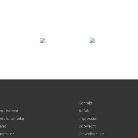
Kontakt
rrufsrecht
Anfahrt
rrufsformular
Impressum
and
Copyright
nschutz
Umweltschutz