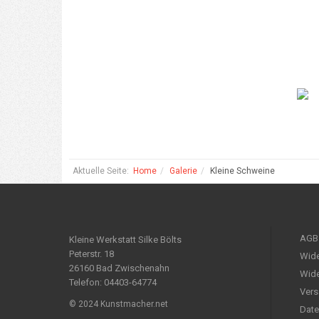
Aktuelle Seite:
Home
Galerie
Kleine Schweine
AGB
Kleine Werkstatt Silke Bölts
Peterstr. 18
Wide
26160 Bad Zwischenahn
Wide
Telefon: 04403-64774
Vers
© 2024 Kunstmacher.net
Date