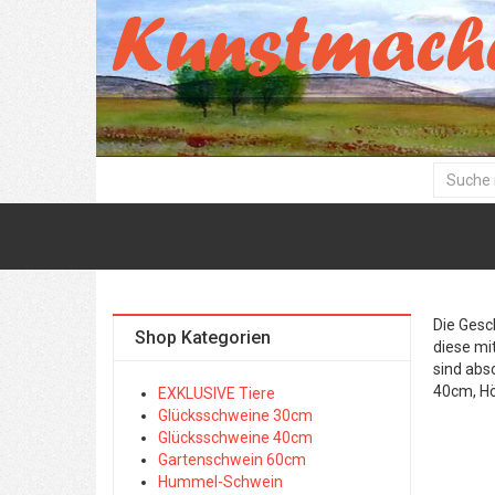
Die Gesc
Shop Kategorien
diese mi
sind abs
40cm, H
EXKLUSIVE Tiere
Glücksschweine 30cm
Glücksschweine 40cm
Gartenschwein 60cm
Hummel-Schwein