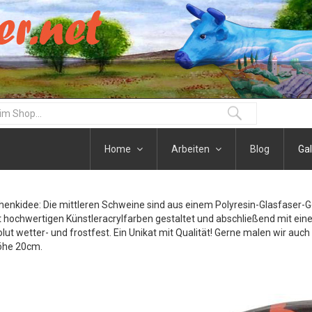
Home
Arbeiten
Blog
Gal
henkidee: Die mittleren Schweine sind aus einem Polyresin-Glasfaser-
t hochwertigen Künstleracrylfarben gestaltet und abschließend mit eine
olut wetter- und frostfest. Ein Unikat mit Qualität! Gerne malen wir auc
öhe 20cm.