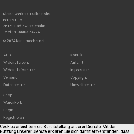
Kleine Werkstatt Silke Bölts
Peterstr. 18
26160 Bad Zwischenahn
Telefon: 04403-64774
© 2024 Kunstmacher.net
AGB
Kontakt
Widerrufsrecht
Anfahrt
Widerrufsformular
Impressum
Versand
Copyright
Datenschutz
Umweltschutz
Shop
Warenkorb
Login
Registrieren
Sitemap
Cookies erleichtern die Bereitstellung unserer Dienste. Mit der
Nutzung unserer Dienste erklären Sie sich damit einverstanden, dass