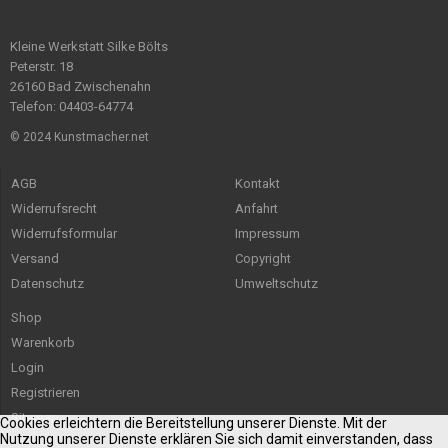
Kleine Werkstatt Silke Bölts
Peterstr. 18
26160 Bad Zwischenahn
Telefon: 04403-64774
© 2024 Kunstmacher.net
AGB
Kontakt
Widerrufsrecht
Anfahrt
Widerrufsformular
Impressum
Versand
Copyright
Datenschutz
Umweltschutz
Shop
Warenkorb
Login
Registrieren
Sitemap
Cookies erleichtern die Bereitstellung unserer Dienste. Mit der
Nutzung unserer Dienste erklären Sie sich damit einverstanden, dass