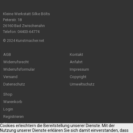
Kleine Werkstatt Silke Bölts
Peterstr. 18
26160 Bad Zwischenahn
Telefon: 04403-64774
© 2024 Kunstmacher.net
AGB
Kontakt
Widerrufsrecht
Anfahrt
Widerrufsformular
Impressum
Versand
Copyright
Datenschutz
Umweltschutz
Shop
Warenkorb
Login
Registrieren
Sitemap
Cookies erleichtern die Bereitstellung unserer Dienste. Mit der
Nutzung unserer Dienste erklären Sie sich damit einverstanden, dass