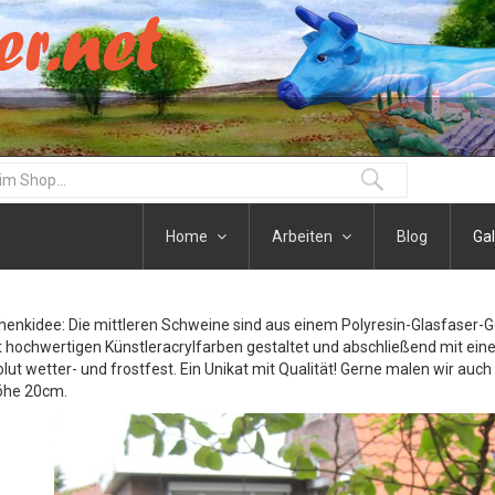
Home
Arbeiten
Blog
Gal
henkidee: Die mittleren Schweine sind aus einem Polyresin-Glasfaser-
t hochwertigen Künstleracrylfarben gestaltet und abschließend mit eine
olut wetter- und frostfest. Ein Unikat mit Qualität! Gerne malen wir auc
öhe 20cm.