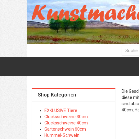
Die Gesc
Shop Kategorien
diese mi
sind abs
40cm, H
EXKLUSIVE Tiere
Glücksschweine 30cm
Glücksschweine 40cm
Gartenschwein 60cm
Hummel-Schwein