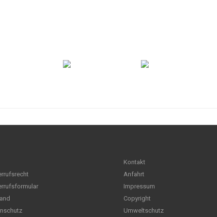
Kontakt
rrufsrecht
Anfahrt
rrufsformular
Impressum
and
Copyright
nschutz
Umweltschutz