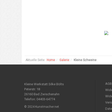
Aktuelle Seite:
Home
Galerie
Kleine Schweine
AGB
Kleine Werkstatt Silke Bölts
Peterstr. 18
Wide
26160 Bad Zwischenahn
Wide
Telefon: 04403-64774
Vers
© 2024 Kunstmacher.net
Date