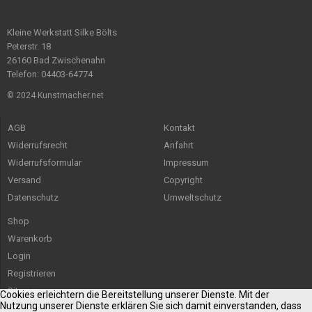
Kleine Werkstatt Silke Bölts
Peterstr. 18
26160 Bad Zwischenahn
Telefon: 04403-64774
© 2024 Kunstmacher.net
AGB
Kontakt
Widerrufsrecht
Anfahrt
Widerrufsformular
Impressum
Versand
Copyright
Datenschutz
Umweltschutz
Shop
Warenkorb
Login
Registrieren
Sitemap
Cookies erleichtern die Bereitstellung unserer Dienste. Mit der
Nutzung unserer Dienste erklären Sie sich damit einverstanden, dass