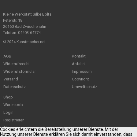
Kleine Werkstatt Silke Bölts
Peterstr. 18
26160 Bad Zwischenahn
Telefon: 04403-64774
© 2024 Kunstmacher.net
AGB
Kontakt
Widerrufsrecht
Anfahrt
Widerrufsformular
Impressum
Versand
Copyright
Datenschutz
Umweltschutz
Shop
Warenkorb
Login
Registrieren
Sitemap
Cookies erleichtern die Bereitstellung unserer Dienste. Mit der
Nutzung unserer Dienste erklären Sie sich damit einverstanden, dass