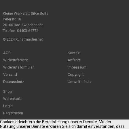
Kleine Werkstatt Silke Bölts
Peterstr. 18
26160 Bad Zwischenahn
Telefon: 04403-64774
© 2024 Kunstmacher.net
AGB
Kontakt
Widerrufsrecht
Anfahrt
Widerrufsformular
Impressum
Versand
Copyright
Datenschutz
Umweltschutz
Shop
Warenkorb
Login
Registrieren
Sitemap
Cookies erleichtern die Bereitstellung unserer Dienste. Mit der
Nutzung unserer Dienste erklären Sie sich damit einverstanden, dass