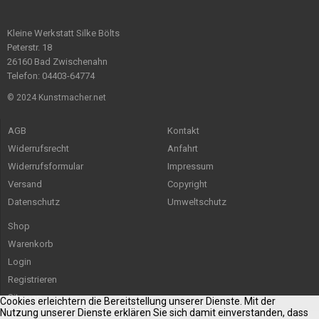
Kleine Werkstatt Silke Bölts
Peterstr. 18
26160 Bad Zwischenahn
Telefon: 04403-64774
© 2024 Kunstmacher.net
AGB
Kontakt
Widerrufsrecht
Anfahrt
Widerrufsformular
Impressum
Versand
Copyright
Datenschutz
Umweltschutz
Shop
Warenkorb
Login
Registrieren
Sitemap
Cookies erleichtern die Bereitstellung unserer Dienste. Mit der
Nutzung unserer Dienste erklären Sie sich damit einverstanden, dass