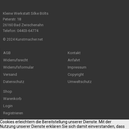
Kleine Werkstatt Silke Bölts
Peterstr. 18
26160 Bad Zwischenahn
Telefon: 04403-64774
© 2024 Kunstmacher.net
AGB
Kontakt
Widerrufsrecht
Anfahrt
Widerrufsformular
Impressum
Versand
Copyright
Datenschutz
Umweltschutz
Shop
Warenkorb
Login
Registrieren
Sitemap
Cookies erleichtern die Bereitstellung unserer Dienste. Mit der
Nutzung unserer Dienste erklären Sie sich damit einverstanden, dass