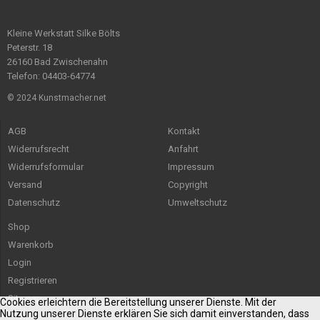
Kleine Werkstatt Silke Bölts
Peterstr. 18
26160 Bad Zwischenahn
Telefon: 04403-64774
© 2024 Kunstmacher.net
AGB
Kontakt
Widerrufsrecht
Anfahrt
Widerrufsformular
Impressum
Versand
Copyright
Datenschutz
Umweltschutz
Shop
Warenkorb
Login
Registrieren
Sitemap
Cookies erleichtern die Bereitstellung unserer Dienste. Mit der
Nutzung unserer Dienste erklären Sie sich damit einverstanden, dass