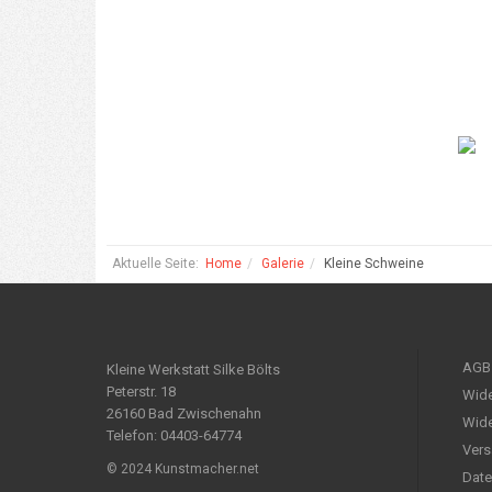
Aktuelle Seite:
Home
Galerie
Kleine Schweine
AGB
Kleine Werkstatt Silke Bölts
Peterstr. 18
Wide
26160 Bad Zwischenahn
Wide
Telefon: 04403-64774
Vers
© 2024 Kunstmacher.net
Date