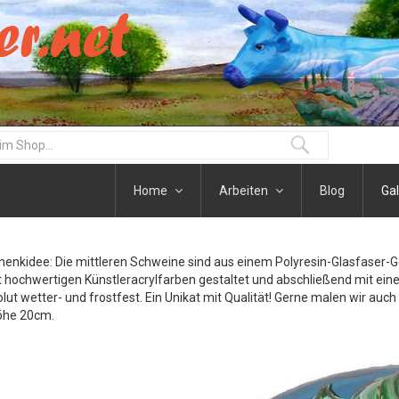
Home
Arbeiten
Blog
Gal
henkidee: Die mittleren Schweine sind aus einem Polyresin-Glasfaser-
t hochwertigen Künstleracrylfarben gestaltet und abschließend mit eine
olut wetter- und frostfest. Ein Unikat mit Qualität! Gerne malen wir auc
öhe 20cm.