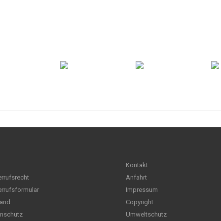
Kontakt
rrufsrecht
Anfahrt
rrufsformular
Impressum
and
Copyright
nschutz
Umweltschutz