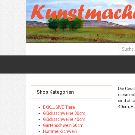
Die Gesc
Shop Kategorien
diese mi
sind abs
40cm, H
EXKLUSIVE Tiere
Glücksschweine 30cm
Glücksschweine 40cm
Gartenschwein 60cm
Hummel-Schwein