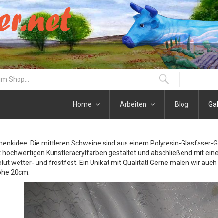
Home
Arbeiten
Blog
Gal
henkidee: Die mittleren Schweine sind aus einem Polyresin-Glasfaser-
t hochwertigen Künstleracrylfarben gestaltet und abschließend mit eine
olut wetter- und frostfest. Ein Unikat mit Qualität! Gerne malen wir auc
öhe 20cm.