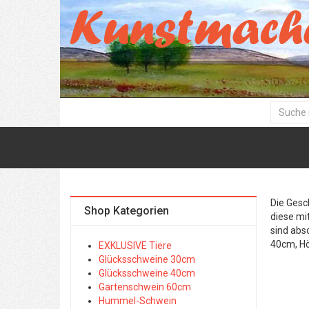
Die Gesc
Shop Kategorien
diese mi
sind abs
40cm, H
EXKLUSIVE Tiere
Glücksschweine 30cm
Glücksschweine 40cm
Gartenschwein 60cm
Hummel-Schwein