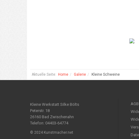
Aktuelle Seite:
Home
Galerie
Kleine Schweine
AGB
Kleine Werkstatt Silke Bölts
Peterstr. 18
Wide
26160 Bad Zwischenahn
Wide
Telefon: 04403-64774
Vers
© 2024 Kunstmacher.net
Date