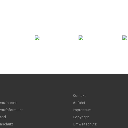
Kontakt
rrufsrecht
Anfahrt
rrufsformular
Impressum
and
Copyright
nschutz
Umweltschutz