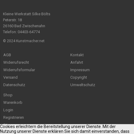
Kleine Werkstatt Silke Bölts
Peterstr. 18
26160 Bad Zwischenahn
Telefon: 04403-64774
© 2024 Kunstmacher.net
AGB
Kontakt
Widerrufsrecht
Anfahrt
Widerrufsformular
Impressum
Versand
Copyright
Datenschutz
Umweltschutz
Shop
Warenkorb
Login
Registrieren
Sitemap
Cookies erleichtern die Bereitstellung unserer Dienste. Mit der
Nutzung unserer Dienste erklären Sie sich damit einverstanden, dass