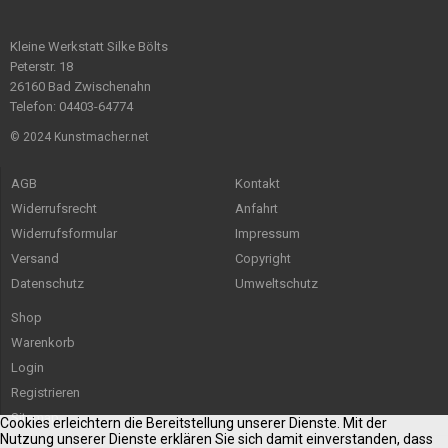
Kleine Werkstatt Silke Bölts
Peterstr. 18
26160 Bad Zwischenahn
Telefon: 04403-64774
© 2024 Kunstmacher.net
AGB
Kontakt
Widerrufsrecht
Anfahrt
Widerrufsformular
Impressum
Versand
Copyright
Datenschutz
Umweltschutz
Shop
Warenkorb
Login
Registrieren
Sitemap
Cookies erleichtern die Bereitstellung unserer Dienste. Mit der
Nutzung unserer Dienste erklären Sie sich damit einverstanden, dass