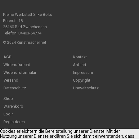
Kleine Werkstatt Silke Bölts
Peterstr. 18
26160 Bad Zwischenahn
Telefon: 04403-64774
© 2024 Kunstmacher.net
AGB
Kontakt
Widerrufsrecht
Anfahrt
Widerrufsformular
Impressum
Versand
Copyright
Datenschutz
Umweltschutz
Shop
Warenkorb
Login
Registrieren
Sitemap
Cookies erleichtern die Bereitstellung unserer Dienste. Mit der
Nutzung unserer Dienste erklären Sie sich damit einverstanden, dass