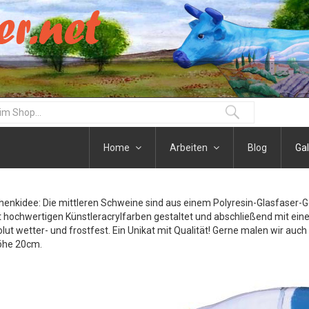
Home
Arbeiten
Blog
Gal
henkidee: Die mittleren Schweine sind aus einem Polyresin-Glasfaser-
t hochwertigen Künstleracrylfarben gestaltet und abschließend mit eine
olut wetter- und frostfest. Ein Unikat mit Qualität! Gerne malen wir auc
öhe 20cm.