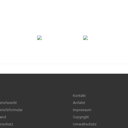
Kontakt
rrufsrecht
Anfahrt
rrufsformular
Impressum
and
Copyright
nschutz
Umweltschutz