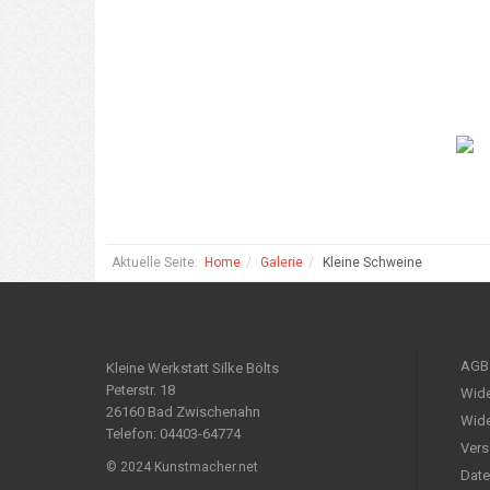
Aktuelle Seite:
Home
Galerie
Kleine Schweine
AGB
Kleine Werkstatt Silke Bölts
Peterstr. 18
Wide
26160 Bad Zwischenahn
Wide
Telefon: 04403-64774
Vers
© 2024 Kunstmacher.net
Date