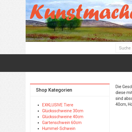
Die Gesc
Shop Kategorien
diese mi
sind abs
40cm, H
EXKLUSIVE Tiere
Glücksschweine 30cm
Glücksschweine 40cm
Gartenschwein 60cm
Hummel-Schwein